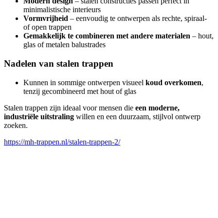
Modern design
– stalen constructies passen perfect in
minimalistische interieurs
Vormvrijheid
– eenvoudig te ontwerpen als rechte, spiraal-
of open trappen
Gemakkelijk te combineren met andere materialen
– hout,
glas of metalen balustrades
Nadelen van stalen trappen
Kunnen in sommige ontwerpen visueel
koud overkomen
,
tenzij gecombineerd met hout of glas
Stalen trappen zijn ideaal voor mensen die
een moderne,
industriële uitstraling
willen en een duurzaam, stijlvol ontwerp
zoeken.
https://mh-trappen.nl/stalen-trappen-2/