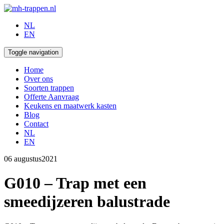
NL
EN
Toggle navigation
Home
Over ons
Soorten trappen
Offerte Aanvraag
Keukens en maatwerk kasten
Blog
Contact
NL
EN
06 augustus
2021
G010 – Trap met een
smeedijzeren balustrade